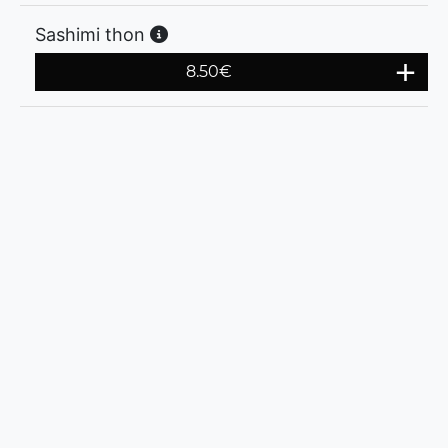
Sashimi thon
8.50
€