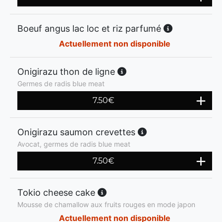
Boeuf angus lac loc et riz parfumé
Actuellement non disponible
Onigirazu thon de ligne
Germes de radis blue meat
7.50
€
Onigirazu saumon crevettes
Avocat, germes de radis blue meat
7.50
€
Tokio cheese cake
Mousse de chamallow aux fruits rouges en mode japon
Actuellement non disponible