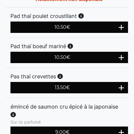
Pad thaï poulet croustllant
10.50
€
Pad thaï boeuf mariné
10.50
€
Pas thaï crevettes
13.50
€
émincé de saumon cru épicé à la japonaise
Sur riz parfumé
9.00
€