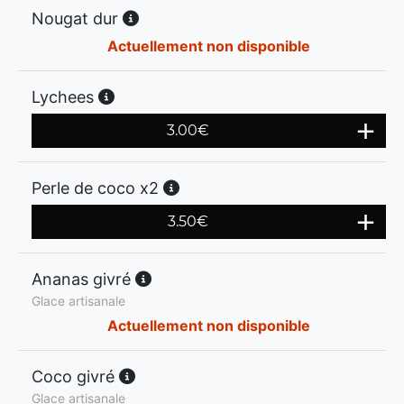
Nougat dur
Actuellement non disponible
Lychees
3.00
€
Perle de coco x2
3.50
€
Ananas givré
Glace artisanale
Actuellement non disponible
Coco givré
Glace artisanale