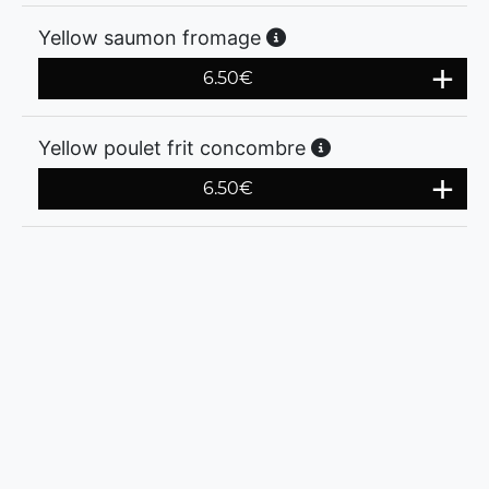
Yellow saumon fromage
6.50
€
Yellow poulet frit concombre
6.50
€