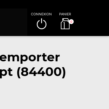
CONNEXION
PANIER
0
emporter
Apt (84400)