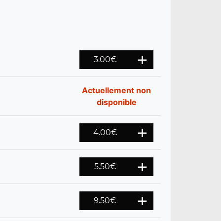
3.00
€
Actuellement non
disponible
4.00
€
5.50
€
9.50
€