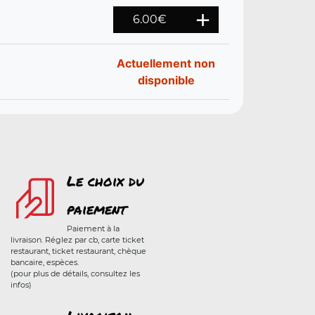
6.00
€
Actuellement non
disponible
Le choix du
paiement
Paiement à la
livraison. Réglez par cb, carte ticket
restaurant, ticket restaurant, chèque
bancaire, espèces.
(pour plus de détails, consultez les
infos)