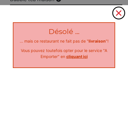
4.50
€
Désolé ...
... mais ce restaurant ne fait pas de "
livraison
"!
Vous pouvez toutefois opter pour le service "A
Emporter" en
cliquant ici